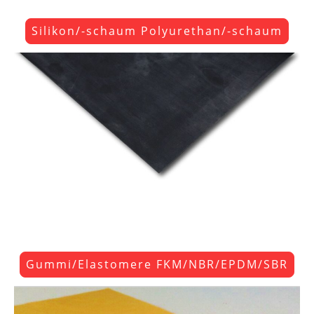
Silikon/-schaum Polyurethan/-schaum
Gummi/Elastomere FKM/NBR/EPDM/SBR