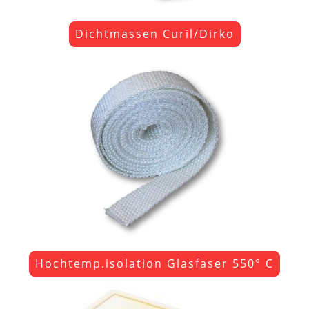
Dichtmassen Curil/Dirko
Hochtemp.isolation Glasfaser 550° C