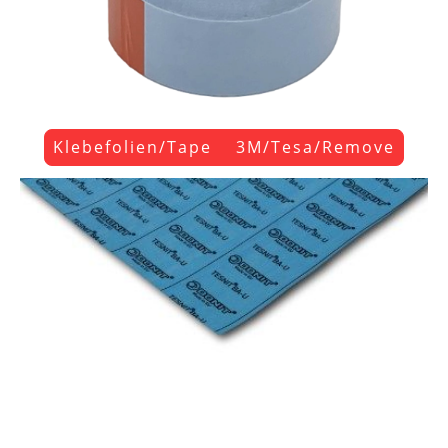
Klebefolien/Tape 3M/Tesa/Remove